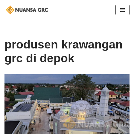
Skip
to
content
produsen krawangan
grc di depok