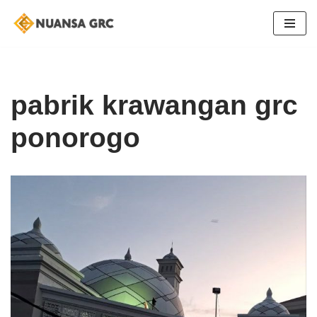
Skip
to
content
pabrik krawangan grc
ponorogo