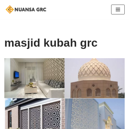
Skip
to
content
masjid kubah grc