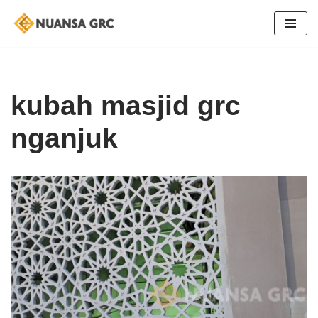
Skip
to
content
kubah masjid grc
nganjuk