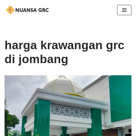
Skip
to
content
harga krawangan grc
di jombang