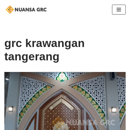
Skip
to
content
grc krawangan
tangerang